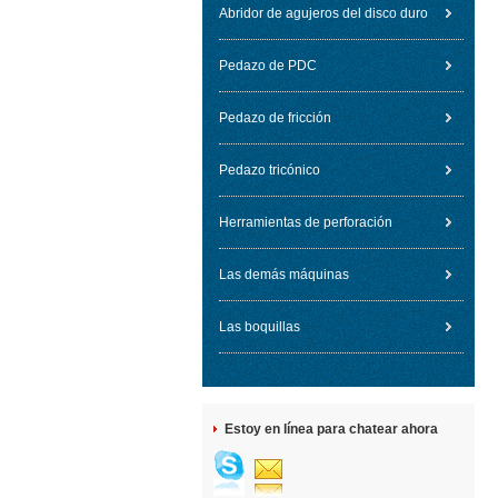
Abridor de agujeros del disco duro
Pedazo de PDC
Pedazo de fricción
Pedazo tricónico
Herramientas de perforación
Las demás máquinas
Las boquillas
Estoy en línea para chatear ahora