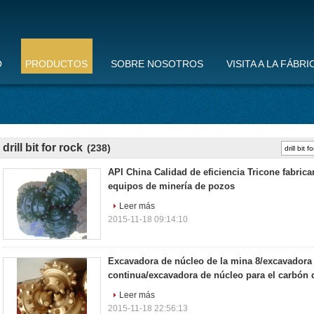
O
PRODUCTOS
SOBRE NOSOTROS
VISITA A LA FÁBRI
drill bit for rock
(238)
API China Calidad de eficiencia Tricone fabrica
equipos de minería de pozos
Leer más
2015-11-18 09:14:10
Excavadora de núcleo de la mina 8/excavadora
continua/excavadora de núcleo para el carbón 
Leer más
2015-11-18 22:56:13