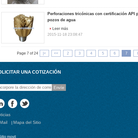
Perforaciones tricónicas con certificación API 
pozos de agua
Leer más
2015-11-18 23:08:47
Page 7 of 24
|<
<<
2
3
4
5
6
7
OLICITAR UNA COTIZACIÓN
Envíe
ticias
Mail
Mapa del Sitio
|
Sitio movil