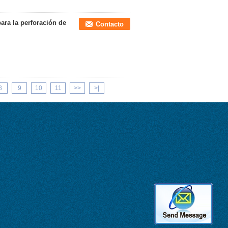
para la perforación de
Contacto
8
9
10
11
>>
>|