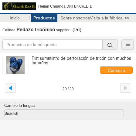
Hejian Chuanda Drill Bit Co.,LTD
Inicio
Productos
Sobre nosotros
Visita a la fábrica
>>
Pedazo tricónico
Calidad
supplier.
(191)
Fist suministro de perforación de tricón con muchos
tamaños
Contacto
20 / 20
Cambie la lengua
Spanish