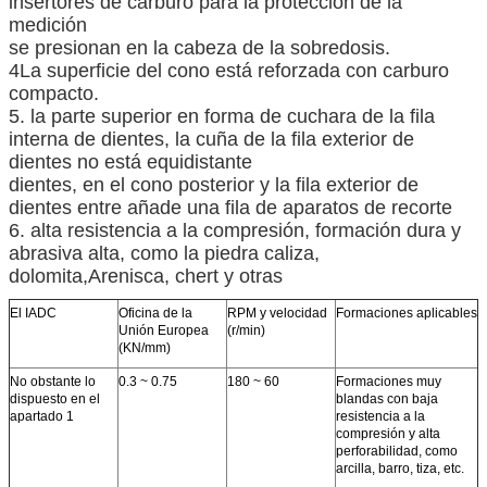
insertores de carburo para la protección de la
medición
se presionan en la cabeza de la sobredosis.
4La superficie del cono está reforzada con carburo
compacto.
5. la parte superior en forma de cuchara de la fila
interna de dientes, la cuña de la fila exterior de
dientes no está equidistante
dientes, en el cono posterior y la fila exterior de
dientes entre añade una fila de aparatos de recorte
6. alta resistencia a la compresión, formación dura y
abrasiva alta, como la piedra caliza,
dolomita,
Arenisca, chert y otras
El IADC
Oficina de la
RPM y velocidad
Formaciones aplicables
Unión Europea
(r/min)
(KN/mm)
No obstante lo
0.3 ~ 0.75
180 ~ 60
Formaciones muy
dispuesto en el
blandas con baja
apartado 1
resistencia a la
compresión y alta
perforabilidad, como
arcilla, barro, tiza, etc.