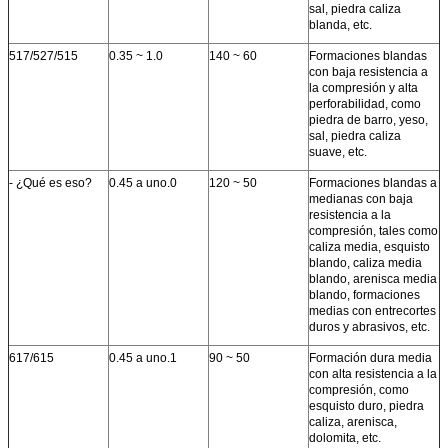
sal, piedra caliza
blanda, etc.
517/527/515
0.35 ~ 1.0
140 ~ 60
Formaciones blandas
con baja resistencia a
la compresión y alta
perforabilidad, como
piedra de barro, yeso,
sal, piedra caliza
suave, etc.
- ¿Qué es eso?
0.45 a uno.0
120 ~ 50
Formaciones blandas a
medianas con baja
resistencia a la
compresión, tales como
caliza media, esquisto
blando, caliza media
blando, arenisca media
blando, formaciones
medias con entrecortes
duros y abrasivos, etc.
617/615
0.45 a uno.1
90 ~ 50
Formación dura media
con alta resistencia a la
compresión, como
esquisto duro, piedra
caliza, arenisca,
dolomita, etc.