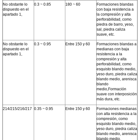
No obstante lo
0.3 ~ 0.85
180 ~ 60
Formaciones blandas
dispuesto en el
con baja resistencia a
apartado 1,
la compresión y alta
perforabilidad, como
piedra de barro, yeso,
sal, piedra caliza
suave, etc.
No obstante lo
0.3 ~ 0.95
Entre 150 y 60
Formaciones blandas a
dispuesto en el
medianas con baja
apartado 1,
resistencia a la
compresión y alta
perforabilidad, como
esquisto blando medio,
yeso duro, piedra caliza
blando medio, arenisca
blando
medio,Formación
suave con interposición
más dura, etc.
214/215/216/217
0.35 ~ 0.95
Entre 150 y 60
Formaciones medianas
con alta resistencia a la
compresión, como
esquisto blando medio,
yeso duro, piedra caliza
blando medio, arenisca
blando medio,