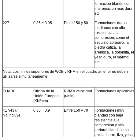
formación blando con
interposición más dura,
etc.
227
0.35 ~ 0.95
Entre 150 y 50
Formaciones duras
medianas con alta
resistencia a la
compresión, como el
esquisto abrasivo, la
piedra caliza, la
arenisca, la dolomita, el
yeso duro, el mármol,
etc.
Nota: Los límites superiores de WOB y RPM en el cuadro anterior no deben
utilizarse simultáneamente.
El IADC
Oficina de la
RPM y velocidad
Formaciones aplicables
Unión Europea
(r/min)
(KN/mm)
417/437/
0.35 ~ 0.9
Entre 150 y 70
Formaciones muy
No incluye:
blandas con baja
resistencia a la
compresión y alta
perforabilidad, como
arcilla, barro, tiza, yeso,