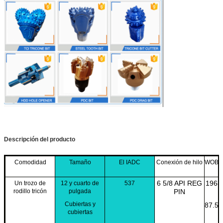
Descripción del producto
Comodidad
Tamaño
El IADC
Conexión de hilo
WOB (p
6 5/8 API REG
1968
Un trozo de
12 y cuarto de
537
rodillo tricón
pulgada
PIN
Cubiertas y
87.5 
cubiertas