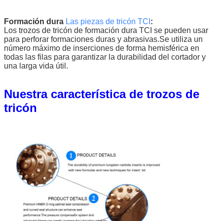
caliza blanda, roca
salada, anhidrito, etc.
Formación dura
Las piezas de tricón TCI
:
Baja resistencia a la
Los trozos de tricón de formación dura TCI se pueden usar
En el caso de las
compresión,
0.50 a uno.05
110 ~ 40
para perforar formaciones duras y abrasivas.Se utiliza un
empresas
formación dura media
número máximo de inserciones de forma hemisférica en
con capa intermedia
todas las filas para garantizar la durabilidad del cortador y
abrasiva dura, como
una larga vida útil.
esquisto duro,
anhidrita, piedra
caliza blanda,
arenisca, dolomita
Nuestra característica de trozos de
con mezanino, etc.
tricón
Alta resistencia a la
617/627
compresión, capa
0.50 a uno.05
80 ~ 40
intermedia dura
media y dura gruesa,
como esquisto duro,
piedra caliza,
arenisca, dolomita,
etc.
Alta resistencia a la
Las demás
compresión, dureza
0.7 ~ 1.20
70 ~ 40
media y alta
formación abrasiva,
como piedra caliza,
dolomita, arenisca,
chert, etc.