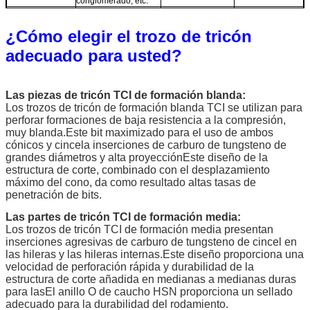
conglomerado, etc.
Baja resistencia a la
447
compresión, alta
0.35 ~ 1.00
140 ~ 60
¿Cómo elegir el trozo de tricón
capacidad de
perforación y
adecuado para usted?
formación blanda,
como esquisto, arcilla,
arenisca, piedra
caliza blanda, roca
Las piezas de tricón TCI de formación blanda:
salada, yeso, etc.
Los trozos de tricón de formación blanda TCI se utilizan para
Baja resistencia a la
perforar formaciones de baja resistencia a la compresión,
517
compresión, alta
0.35 ~ 1.05
120 ~ 50
muy blanda.Este bit maximizado para el uso de ambos
capacidad de
cónicos y cincela inserciones de carburo de tungsteno de
perforación y
grandes diámetros y alta proyecciónEste diseño de la
formación blanda,
estructura de corte, combinado con el desplazamiento
como esquisto, arcilla,
máximo del cono, da como resultado altas tasas de
arenisca, piedra
penetración de bits.
caliza blanda, roca
salada, etc.
Las partes de tricón TCI de formación media:
Formación blanda con
Los trozos de tricón TCI de formación media presentan
527
baja compresión,
0.35 ~ 1.05
120 ~ 50
inserciones agresivas de carburo de tungsteno de cincel en
como baja resistencia
las hileras y las hileras internas.Este diseño proporciona una
a la compresión, alta
velocidad de perforación rápida y durabilidad de la
capacidad de
perforación y
estructura de corte añadida en medianas a medianas duras
formación blanda,
para lasEl anillo O de caucho HSN proporciona un sellado
como esquisto, arcilla,
adecuado para la durabilidad del rodamiento.
arenisca, piedra