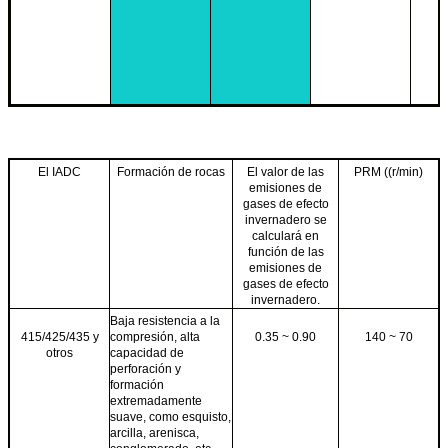
El IADC
Formación de rocas
El valor de las
PRM ((r/min)
emisiones de
gases de efecto
invernadero se
calculará en
función de las
emisiones de
gases de efecto
invernadero.
Baja resistencia a la
415/425/435 y
compresión, alta
0.35 ~ 0.90
140 ~ 70
otros
capacidad de
perforación y
formación
extremadamente
suave, como esquisto,
arcilla, arenisca,