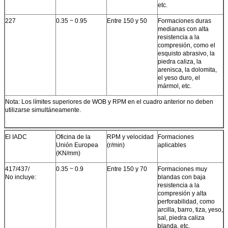
etc.
227
0.35 ~ 0.95
Entre 150 y 50
Formaciones duras
medianas con alta
resistencia a la
compresión, como el
esquisto abrasivo, la
piedra caliza, la
arenisca, la dolomita,
el yeso duro, el
mármol, etc.
Nota: Los límites superiores de WOB y RPM en el cuadro anterior no deben
utilizarse simultáneamente.
El IADC
Oficina de la
RPM y velocidad
Formaciones
Unión Europea
(r/min)
aplicables
(KN/mm)
417/437/
0.35 ~ 0.9
Entre 150 y 70
Formaciones muy
No incluye:
blandas con baja
resistencia a la
compresión y alta
perforabilidad, como
arcilla, barro, tiza, yeso,
sal, piedra caliza
blanda, etc.