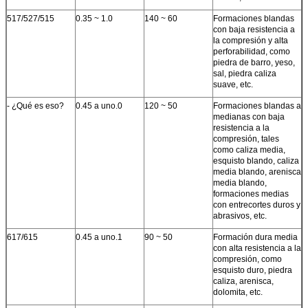
517/527/515
0.35 ~ 1.0
140 ~ 60
Formaciones blandas
con baja resistencia a
la compresión y alta
perforabilidad, como
piedra de barro, yeso,
sal, piedra caliza
suave, etc.
- ¿Qué es eso?
0.45 a uno.0
120 ~ 50
Formaciones blandas a
medianas con baja
resistencia a la
compresión, tales
como caliza media,
esquisto blando, caliza
media blando, arenisca
media blando,
formaciones medias
con entrecortes duros y
abrasivos, etc.
617/615
0.45 a uno.1
90 ~ 50
Formación dura media
con alta resistencia a la
compresión, como
esquisto duro, piedra
caliza, arenisca,
dolomita, etc.