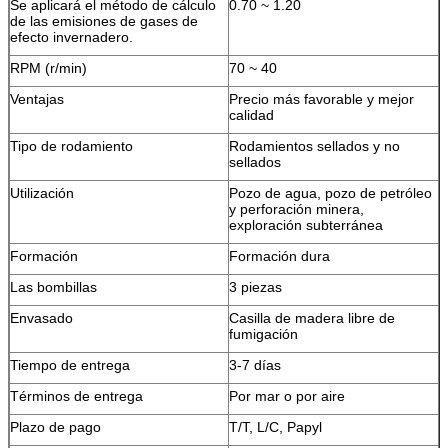
Se aplicará el método de cálculo
0.70 ~ 1.20
de las emisiones de gases de
efecto invernadero.
RPM (r/min)
70 ~ 40
Ventajas
Precio más favorable y mejor
calidad
Tipo de rodamiento
Rodamientos sellados y no
sellados
Utilización
Pozo de agua, pozo de petróleo
y perforación minera,
exploración subterránea
Formación
Formación dura
Las bombillas
3 piezas
Envasado
Casilla de madera libre de
fumigación
Tiempo de entrega
3-7 días
Términos de entrega
Por mar o por aire
Plazo de pago
T/T, L/C, Papyl