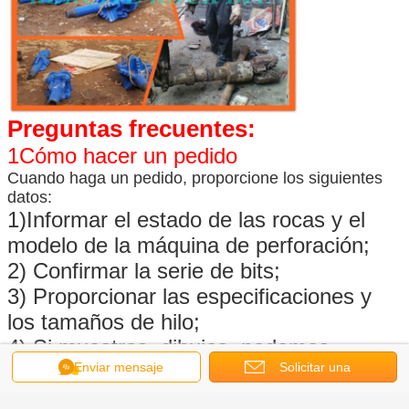
Preguntas frecuentes:
1Cómo hacer un pedido
Cuando haga un pedido, proporcione los siguientes
datos:
1)Informar el estado de las rocas y el
modelo de la máquina de perforación;
2) Confirmar la serie de bits;
3) Proporcionar las especificaciones y
los tamaños de hilo;
4) Si muestras, dibujos, podemos
Enviar mensaje
Solicitar una
producir como todos los solicitados
.
cotización