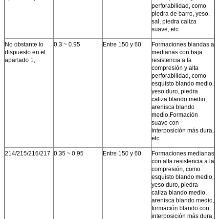
perforabilidad, como
piedra de barro, yeso,
sal, piedra caliza
suave, etc.
No obstante lo
0.3 ~ 0.95
Entre 150 y 60
Formaciones blandas a
dispuesto en el
medianas con baja
apartado 1,
resistencia a la
compresión y alta
perforabilidad, como
esquisto blando medio,
yeso duro, piedra
caliza blando medio,
arenisca blando
medio,Formación
suave con
interposición más dura,
etc.
214/215/216/217
0.35 ~ 0.95
Entre 150 y 60
Formaciones medianas
con alta resistencia a la
compresión, como
esquisto blando medio,
yeso duro, piedra
caliza blando medio,
arenisca blando medio,
formación blando con
interposición más dura,