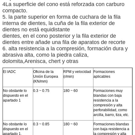
4La superficie del cono está reforzada con carburo
compacto.
5. la parte superior en forma de cuchara de la fila
interna de dientes, la cuña de la fila exterior de
dientes no está equidistante
dientes, en el cono posterior y la fila exterior de
dientes entre añade una fila de aparatos de recorte
6. alta resistencia a la compresión, formación dura y
abrasiva alta, como la piedra caliza,
dolomita,
Arenisca, chert y otras
El IADC
Oficina de la
RPM y velocidad
Formaciones
Unión Europea
(r/min)
aplicables
(KN/mm)
No obstante lo
0.3 ~ 0.75
180 ~ 60
Formaciones muy
dispuesto en el
blandas con baja
apartado 1
resistencia a la
compresión y alta
perforabilidad, como
arcilla, barro, tiza, etc.
No obstante lo
0.3 ~ 0.85
180 ~ 60
Formaciones blandas
dispuesto en el
con baja resistencia a
apartado 1,
la compresión y alta