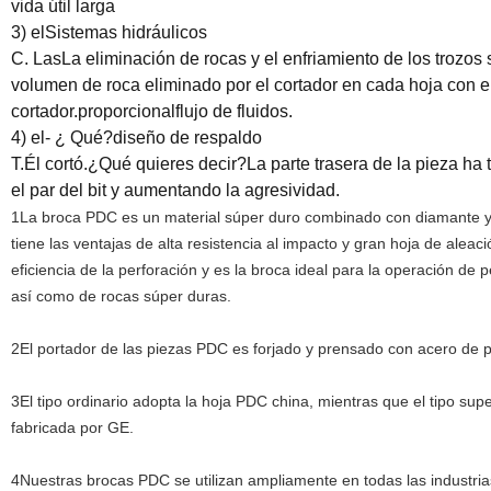
vida útil larga
3) el
Sistemas hidráulicos
C. Las
La eliminación de rocas y el enfriamiento de los trozos 
volumen de roca eliminado por el cortador en cada hoja con e
cortador.
proporcional
flujo de fluidos.
4) el
- ¿ Qué?
diseño de respaldo
T.
Él cortó.
¿Qué quieres decir?
La parte trasera de la pieza ha
el par del bit y aumentando la agresividad.
1La broca PDC es un material súper duro combinado con diamante y 
tiene las ventajas de alta resistencia al impacto y gran hoja de alea
eficiencia de la perforación y es la broca ideal para la operación de
así como de rocas súper duras.
2El portador de las piezas PDC es forjado y prensado con acero de p
3El tipo ordinario adopta la hoja PDC china, mientras que el tipo sup
fabricada por GE.
4Nuestras brocas PDC se utilizan ampliamente en todas las industria