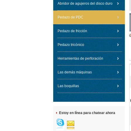
Abridor de agujeros del disco duro
Pedazo de PDC
Pedazo de fricción
Pedazo tricónico
Herramientas de perforación
Las demás máquinas
Las boquillas
Estoy en línea para chatear ahora