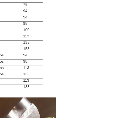
78
94
94
98
100
113
133
153
nos
94
nos
98
nos
113
nos
133
113
133