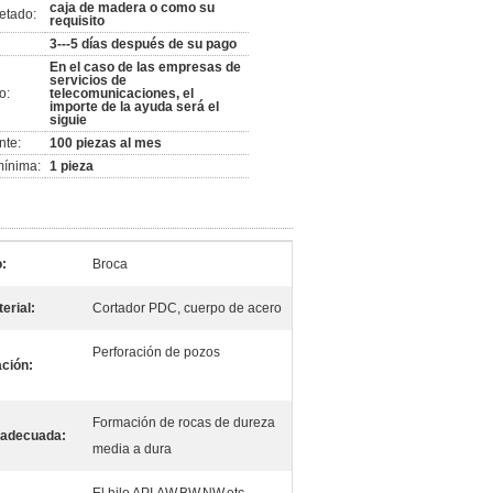
caja de madera o como su
etado:
requisito
3---5 días después de su pago
En el caso de las empresas de
servicios de
o:
telecomunicaciones, el
importe de la ayuda será el
siguie
nte:
100 piezas al mes
mínima:
1 pieza
o:
Broca
erial:
Cortador PDC, cuerpo de acero
Perforación de pozos
ación:
Formación de rocas de dureza
 adecuada:
media a dura