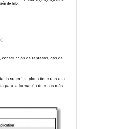
El hilo API,AW,BW,NW,etc.
ión de hilo:
DC
, construcción de represas, gas de
a; la superficie plana tiene una alta
ada para la formación de rocas más