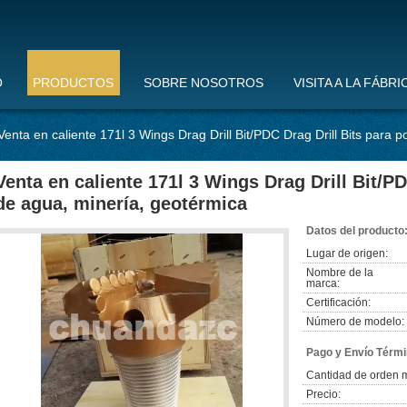
O
PRODUCTOS
SOBRE NOSOTROS
VISITA A LA FÁBRI
Venta en caliente 171l 3 Wings Drag Drill Bit/PDC Drag Drill Bits para
Venta en caliente 171l 3 Wings Drag Drill Bit/P
de agua, minería, geotérmica
Datos del producto
Lugar de origen:
Nombre de la
marca:
Certificación:
Número de modelo:
Pago y Envío Térmi
Cantidad de orden 
Precio: