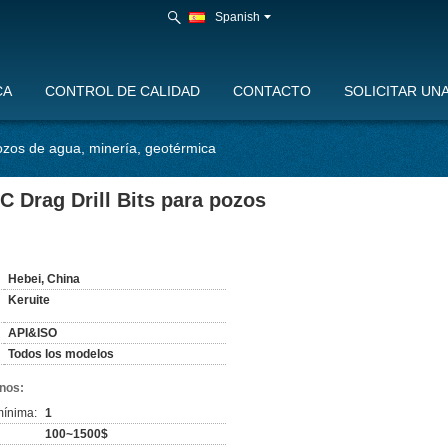
Spanish
CA
CONTROL DE CALIDAD
CONTACTO
SOLICITAR UN
 pozos de agua, minería, geotérmica
DC Drag Drill Bits para pozos
:
Hebei, China
Keruite
API&ISO
Todos los modelos
nos:
mínima:
1
100~1500$