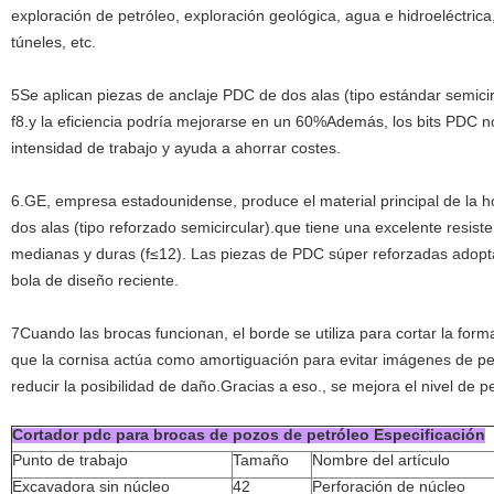
exploración de petróleo, exploración geológica, agua e hidroeléctrica,
túneles, etc.
5Se aplican piezas de anclaje PDC de dos alas (tipo estándar semici
f8.y la eficiencia podría mejorarse en un 60%Además, los bits PDC no
intensidad de trabajo y ayuda a ahorrar costes.
6.GE, empresa estadounidense, produce el material principal de la h
dos alas (tipo reforzado semicircular).que tiene una excelente resiste
medianas y duras (f≤12). Las piezas de PDC súper reforzadas adopt
bola de diseño reciente.
7Cuando las brocas funcionan, el borde se utiliza para cortar la forma
que la cornisa actúa como amortiguación para evitar imágenes de pe
reducir la posibilidad de daño.Gracias a eso., se mejora el nivel de 
Cortador pdc para brocas de pozos de petróleo Especificación
Punto de trabajo
Tamaño
Nombre del artículo
Excavadora sin núcleo
42
Perforación de núcleo