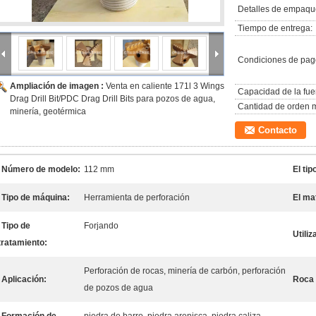
Detalles de empaqu
Tiempo de entrega:
Condiciones de pag
Ampliación de imagen :
Venta en caliente 171l 3 Wings
Capacidad de la fue
Drag Drill Bit/PDC Drag Drill Bits para pozos de agua,
Cantidad de orden 
minería, geotérmica
Contacto
Número de modelo:
112 mm
El tip
Tipo de máquina:
Herramienta de perforación
El mat
Tipo de
Forjando
Utiliz
tratamiento:
Perforación de rocas, minería de carbón, perforación
Aplicación:
Roca
de pozos de agua