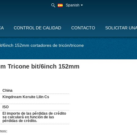
Spanish
CA
CONTROL DE CALIDAD
CONTACTO
SOLICITAR UN
it/6inch 152mm cortadores de tricón/tricone
alm Tricone bit/6inch 152mm
:
China
Kingdream Keruite Lilin Cs
ISO
El importe de las pérdidas de crédito
se calculará en función de las
pérdidas de crédito.
nos: