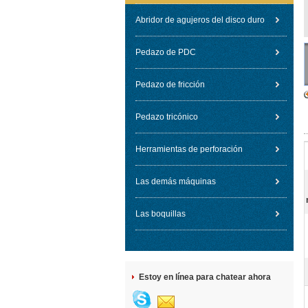
Abridor de agujeros del disco duro
Pedazo de PDC
Pedazo de fricción
Pedazo tricónico
Herramientas de perforación
Las demás máquinas
Las boquillas
Estoy en línea para chatear ahora