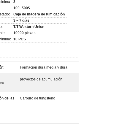
mínima:
3
100~500$
etado:
Caja de madera de fumigación
3 ~ 7 días
o:
T/T Western Union
nte:
10000 piezas
mínima:
10 PCS
ón:
Formación dura media y dura
proyectos de acumulación
ón:
ón de las
Carburo de tungsteno