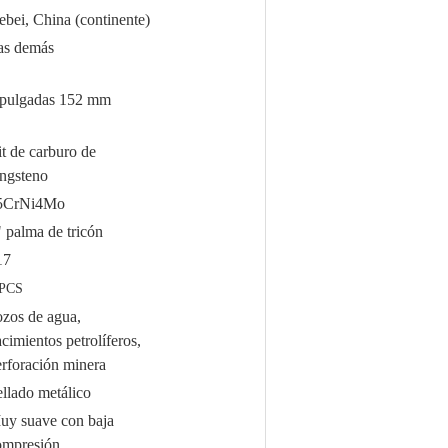
ebei, China (continente)
as demás
 pulgadas 152 mm
t de carburo de
ungsteno
5CrNi4Mo
 palma de tricón
17
 PCS
ozos de agua,
cimientos petrolíferos,
erforación minera
llado metálico
uy suave con baja
ompresión