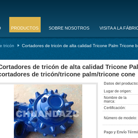
O
PRODUCTOS
SOBRE NOSOTROS
VISITA A LA FÁBRI
e tricón
Cortadores de tricón de alta calidad Tricone Palm Tricone b
Cortadores de tricón de alta calidad Tricone P
cortadores de tricón/tricone palm/tricone cone
Datos del producto
Lugar de origen:
Nombre de la
marca:
Certificación:
Número de modelo:
Pago y Envío Térmi