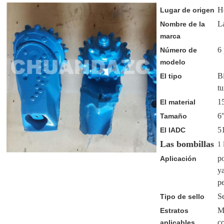
H
Lugar de origen
L
Nombre de la
marca
6
Número de
modelo
Bi
El tipo
t
1
El material
6"
Tamaño
5
El IADC
Las bombillas
1
p
Aplicación
ya
p
Se
Tipo de sello
M
Estratos
c
aplicables