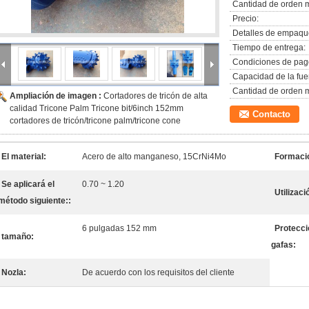
Cantidad de orden 
Precio:
Detalles de empaqu
Tiempo de entrega:
Condiciones de pag
Capacidad de la fue
Cantidad de orden 
Ampliación de imagen :
Cortadores de tricón de alta
calidad Tricone Palm Tricone bit/6inch 152mm
Contacto
cortadores de tricón/tricone palm/tricone cone
El material:
Acero de alto manganeso, 15CrNi4Mo
Formaci
Se aplicará el
0.70 ~ 1.20
Utilizaci
método siguiente::
6 pulgadas 152 mm
Protecci
tamaño:
gafas:
Nozla:
De acuerdo con los requisitos del cliente