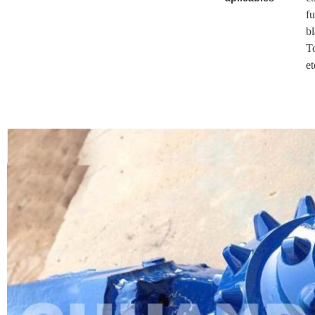
fu
bl
To
et