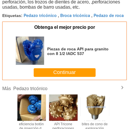
perforación, los trozos de dientes de acero, ,perforaciones
usadas, bombas de barro usadas, etc.
Pedazo tricónico
Broca tricónica
Pedazo de roca
Etiquetas:
,
,
Obtenga el mejor precio por
Piezas de roca API para granito
con 8 1/2 IADC 537
Continuar
Pedazo tricónico
Más
o por el
Kingdream de alta
Estándar de la
Fabricante de
133mmTCI
Kingdream
eficiencia botón
API Tricone
bites de cono de
de trico
n de
de inserción de
perforaciones
exploración
mejor ca