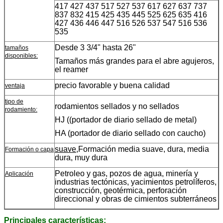
417 427 437 517 527 537 617 627 637 737
837 832 415 425 435 445 525 625 635 416
427 436 446 447 516 526 537 547 516 536
535
Desde 3 3/4" hasta 26"
tamaños
disponibles:
Tamaños más grandes para el abre agujeros,
el reamer
precio favorable y buena calidad
ventaja
tipo de
rodamientos sellados y no sellados
rodamiento:
HJ ((portador de diario sellado de metal)
HA (portador de diario sellado con caucho)
suave,
Formación media suave, dura, media
Formación o capa
dura, muy dura
Petroleo y gas, pozos de agua, minería y
Aplicación
industrias tectónicas, yacimientos petrolíferos,
construcción, geotérmica, perforación
direccional y obras de cimientos subterráneos
Principales características: