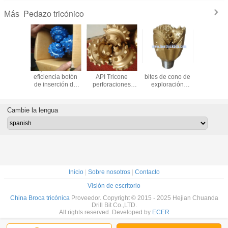
Pedazo tricónico
Más
o por el
Kingdream de alta
Estándar de la
Fabricante de
133mmTCI
Kingdream
eficiencia botón
API Tricone
bites de cono de
de trico
n de
de inserción de
perforaciones
exploración
mejor ca
ción de
taladro para roca
heal reynolds
geológico con
100% n
 Bit para
fabricante
Fabricante para la
certificación API
precio de 
abricante
extracción de
Cambie la lengua
petróleo
Inicio
|
Sobre nosotros
|
Contacto
Visión de escritorio
China Broca tricónica
Proveedor. Copyright © 2015 - 2025 Hejian Chuanda
Drill Bit Co.,LTD.
All rights reserved. Developed by
ECER