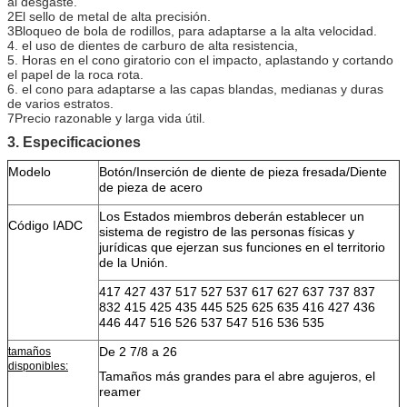
al desgaste.
2El sello de metal de alta precisión.
3Bloqueo de bola de rodillos, para adaptarse a la alta velocidad.
4. el uso de dientes de carburo de alta resistencia,
5. Horas en el cono giratorio con el impacto, aplastando y cortando
el papel de la roca rota.
6. el cono para adaptarse a las capas blandas, medianas y duras
de varios estratos.
7Precio razonable y larga vida útil.
3. Especificaciones
Modelo
Botón/Inserción de diente de pieza fresada/Diente
de pieza de acero
Los Estados miembros deberán establecer un
Código IADC
sistema de registro de las personas físicas y
jurídicas que ejerzan sus funciones en el territorio
de la Unión.
417 427 437 517 527 537 617 627 637 737 837
832 415 425 435 445 525 625 635 416 427 436
446 447 516 526 537 547 516 536 535
De 2 7/8 a 26
tamaños
disponibles:
Tamaños más grandes para el abre agujeros, el
reamer