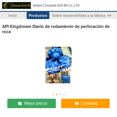
Hejian Chuanda Drill Bit Co.,LTD
Inicio
Productos
Sobre nosotros
Visita a la fábrica
>>
API Kingdream Diario de rodamiento de perforación de
roca
Mejor precio
Contacto