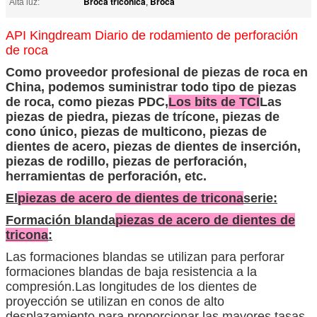
Broca tricónica
Broca
Alta luz:
,
API Kingdream Diario de rodamiento de perforación
de roca
Como proveedor profesional de piezas de roca en
China, podemos suministrar todo tipo de piezas
de roca, como piezas PDC,
Los bits de TCI
Las
piezas de piedra, piezas de trícone, piezas de
cono único, piezas de multicono, piezas de
dientes de acero, piezas de dientes de inserción,
piezas de rodillo, piezas de perforación,
herramientas de perforación, etc.
El
piezas de acero de dientes de tricona
serie:
Formación blanda
piezas de acero de dientes de
tricona
:
Las formaciones blandas se utilizan para perforar
formaciones blandas de baja resistencia a la
compresión.Las longitudes de los dientes de
proyección se utilizan en conos de alto
desplazamiento para proporcionar las mayores tasas