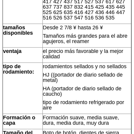
417 427 437 517 527 537 617 627
637 737 837 832 415 425 435 445
525 625 635 416 427 436 446 447
516 526 537 547 516 536 535
tamaños
Desde 2 7/8 ¥ hasta 26 ¥
disponibles
Tamaños más grandes para el abre
agujeros, el reamer
ventaja
el precio más favorable y la mejor
calidad
tipo de
rodamientos sellados y no sellados
rodamiento:
HJ ((portador de diario sellado de
metal)
HA (portador de diario sellado de
caucho)
tipo de rodamiento refrigerado por
aire
Formación o
Formación suave, media suave,
capa
dura, media dura, muy dura
Tamaño del
Boto de botón, dientes de sierra