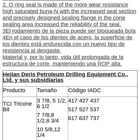
2. O ring seal is made of the more wear resistance
high saturated buna-N with the increased seal section
and precisely designed sealing flange in the cone
sealing area increased the reliability of the seal.
3El rodamiento de la pieza puede ser bloqueada bola
4En el caso de los dientes de acero, la superficie de
los dientes está endurecida con un nuevo tipo de
resistencia al desgaste.
Material y, por lo tanto, vida útil prolongada de la
estructura de corte, manteniendo una ROP alta.
Hejian Deris Petroleum Drilling Equipment Co.,
Ltd. y sus subsidiarias
Producto
Tamaño
Código IADC
3 7/8, 5 1/2,
417 427 437
TCI Tricone
6 1/2
Bit
517 527 537
7 7/8,8
617 637 737
1/2,8 3/4
10 5/8,12
1/4