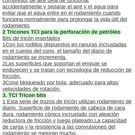
compresor de aire deja de funcionar
accidentalmente,y separar el aire y el agua para
evitar que el agua entre en el rodamiento cuando
funciona normalmente para prolongar la vida útil del
rodamiento
.
2 Tricones TCI para la perforación de petróleo
Bits de tricón insertados
1Con los rodillos dispuestos en ranuras incrustadas
en el cuerpo del cono, el tamaño del diario de
rodamiento se incrementa.
2Las superficies que soportan el empuje se
endurecen y se tratan con tecnología de reducción de
fricción.
3Cone bloqueado por bola, adecuado para altas
velocidades de rotación.
3. TCI Tricon bits
1 Esta serie de trozos de tricón utilizan rodamiento de
diario. Superficie de rodamiento de cabeza de cara
dura. rodamiento cónico incrustado con aleación
reductora de fricción y luego plateado.La capacidad
de carga y la resistencia a las convulsiones del
rodamiento se mejoran mucho.